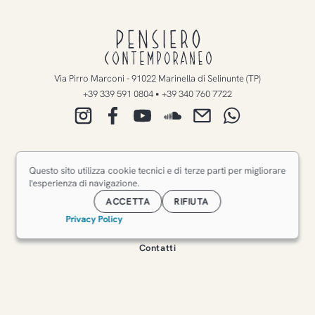
Pensiero
Contemporaneo
Via Pirro Marconi
-
91022
Marinella di Selinunte
(
TP
)
•
+39 339 591 0804
+39 340 760 7722
Negozio
Questo sito utilizza cookie tecnici e di terze parti per migliorare
Il Giardino
l'esperienza di navigazione.
Eventi
ACCETTA
RIFIUTA
Chi siamo
Privacy Policy
Dove siamo
Contatti
© 2025/2026
Pensiero Contemporaneo
. All rights reserved.
Privacy Policy
Gestisci il consenso ai Cookie