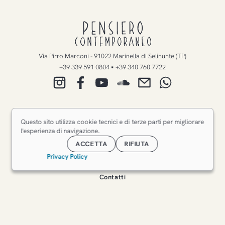
Pensiero
Contemporaneo
Via Pirro Marconi
-
91022
Marinella di Selinunte
(
TP
)
•
+39 339 591 0804
+39 340 760 7722
Negozio
Questo sito utilizza cookie tecnici e di terze parti per migliorare
Il Giardino
l'esperienza di navigazione.
Eventi
ACCETTA
RIFIUTA
Chi siamo
Privacy Policy
Dove siamo
Contatti
© 2025/2026
Pensiero Contemporaneo
. All rights reserved.
Privacy Policy
Gestisci il consenso ai Cookie