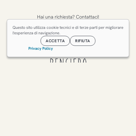
Hai una richiesta? Contattaci!
CONTATTACI
Questo sito utilizza cookie tecnici e di terze parti per migliorare
l'esperienza di navigazione.
ACCETTA
RIFIUTA
Privacy Policy
Pensiero
Contemporaneo
Via Pirro Marconi
-
91022
Marinella di Selinunte
(
TP
)
•
+39 339 591 0804
+39 340 760 7722
Negozio
Il Giardino
Eventi